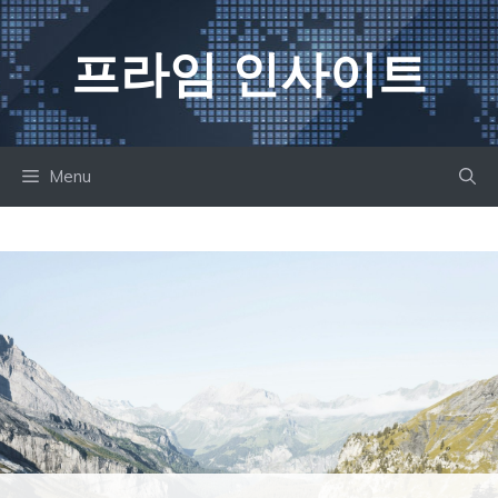
컨
텐
프라임 인사이트
츠
로
건
너
Menu
뛰
기