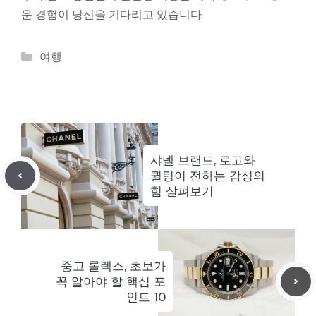
운 경험이 당신을 기다리고 있습니다.
카
여행
테
고
리
샤넬 브랜드, 로고와
퀼팅이 전하는 감성의
힘 살펴보기
중고 롤렉스, 초보가
꼭 알아야 할 핵심 포
인트 10