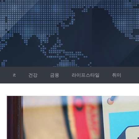
컨
텐
츠
로
건
너
뛰
기
it
건강
금융
라이프스타일
취미