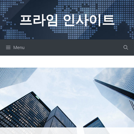
컨
텐
프라임 인사이트
츠
로
건
너
Menu
뛰
기