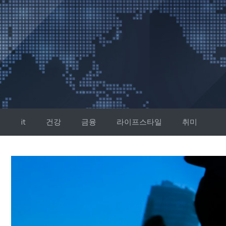
컨
텐
츠
로
건
너
뛰
기
it
건강
금융
라이프스타일
취미