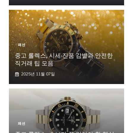
패션
중고 롤렉스, 시세·진품 감별과 안전한
직거래 팁 모음
2025년 11월 07일
패션