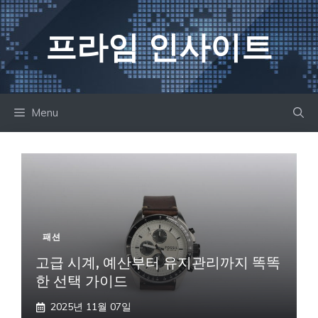
컨
텐
프라임 인사이트
츠
로
건
너
Menu
뛰
기
패션
고급 시계, 예산부터 유지관리까지 똑똑
한 선택 가이드
2025년 11월 07일