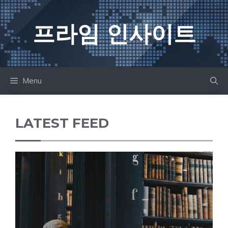
컨
텐
프라임 인사이트
츠
로
건
너
Menu
뛰
기
LATEST FEED