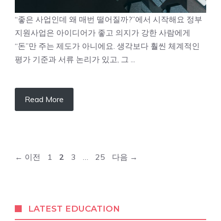
“좋은 사업인데 왜 매번 떨어질까?”에서 시작해요 정부
지원사업은 아이디어가 좋고 의지가 강한 사람에게
“돈”만 주는 제도가 아니에요. 생각보다 훨씬 체계적인
평가 기준과 서류 논리가 있고, 그 ...
Read More
페
페
페
페
←
이전
1
2
3
…
25
다음
→
이
이
이
이
지
지
지
지
LATEST EDUCATION