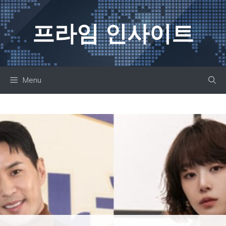
컨
텐
프라임 인사이트
츠
로
건
너
Menu
뛰
기