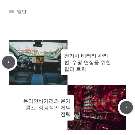
카
일반
테
고
리
전기차 배터리 관리
법: 수명 연장을 위한
팁과 트릭
온라인바카라와 온카
콤프: 성공적인 게임
전략