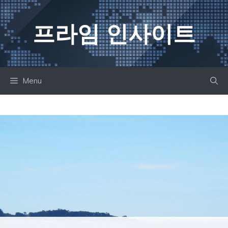
컨
텐
프라임 인사이트
츠
로
건
너
Menu
뛰
기