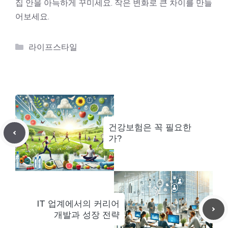
집 안을 아늑하게 꾸미세요. 작은 변화로 큰 차이를 만들
어보세요.
카
라이프스타일
테
고
리
건강보험은 꼭 필요한
가?
IT 업계에서의 커리어
개발과 성장 전략