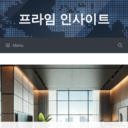
컨
텐
프라임 인사이트
츠
로
건
너
Menu
뛰
기