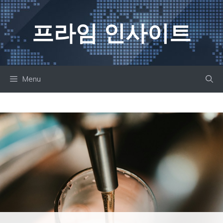
컨
텐
프라임 인사이트
츠
로
건
너
Menu
뛰
기