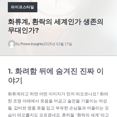
라이프스타일
화류계, 환락의 세계인가 생존의
무대인가?
By
Prime Insights
2025년 02월 17일
1. 화려함 뒤에 숨겨진 진짜 이
야기
화류계라고 하면 어떤 이미지가 먼저 떠오르나요? 화려
한 조명 아래에서 웃음을 머금고 술잔을 기울이는 여성
들, 값비싼 명품 옷을 입고 부유한 손님들과 어울리는 모
습이 떠오를지도 모르겠네요. 흔히들 “환락의 세계”라고